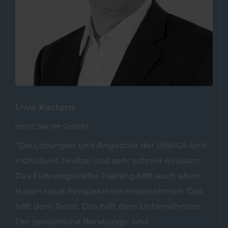
Uwe Kastens
ennit Server GmbH
"Die Lösungen und Angebote der UBEGA sind
individuell, flexibel und sehr schnell wirksam.
Das Führungskräfte-Training hilft auch alten
Hasen neue Perspektiven einzunehmen. Das
hilft dem Team. Das hilft dem Unternehmen.
Der persönliche Beratungs- und