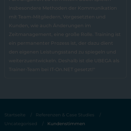
insbesondere Methoden der Kommunikation
mit Team-Mitgliedern, Vorgesetzten und
Kunden, wie auch Änderungen im
Zeitmanagement, eine große Rolle. Training ist
ein permanenter Prozess ist, der dazu dient
den eigenen Leistungsstand zu spiegeln und
weiterzuentwickeln. Deshalb ist die UBEGA als
Trainer-Team bei IT-On.NET gesetzt!"
Startseite
Referenzen & Case Studies
Uncategorised
Kundenstimmen