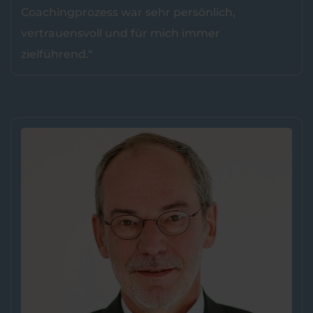
Coachingprozess war sehr persönlich,
vertrauensvoll und für mich immer
zielführend."