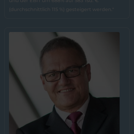
und der EBIT um 688% auf 583 Tsd. €
(durchschnittlich 115 %) gesteigert werden."