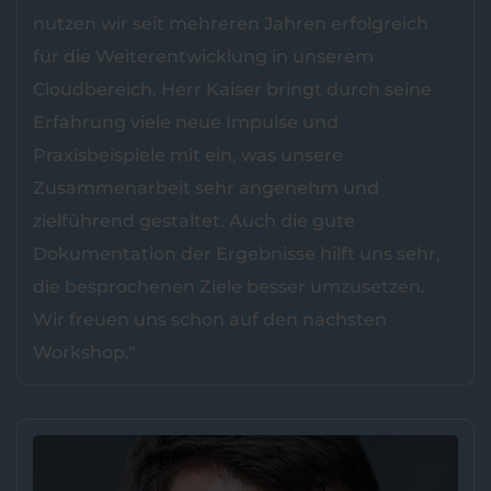
nutzen wir seit mehreren Jahren erfolgreich
für die Weiterentwicklung in unserem
Cloudbereich. Herr Kaiser bringt durch seine
Erfahrung viele neue Impulse und
Praxisbeispiele mit ein, was unsere
Zusammenarbeit sehr angenehm und
zielführend gestaltet. Auch die gute
Dokumentation der Ergebnisse hilft uns sehr,
die besprochenen Ziele besser umzusetzen.
Wir freuen uns schon auf den nächsten
Workshop."