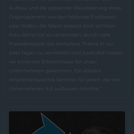
Aufbau und die passende Visualisierung eines
Organigramms werden fehlende Positionen
oder Rollen, die falsch besetzt sind, sichtbar.
Frau Jahns hat es verstanden, durch viele
Praxisbeispiele das komplexe Thema in nur
zwei Tagen zu vermitteln und zusätzlich haben
wir konkrete Erkenntnisse für unser
Unternehmen gewonnen. Ein absolut
empfehlenswertes Seminar für jeden, der ein
Unternehmen 4.0 aufbauen möchte.“