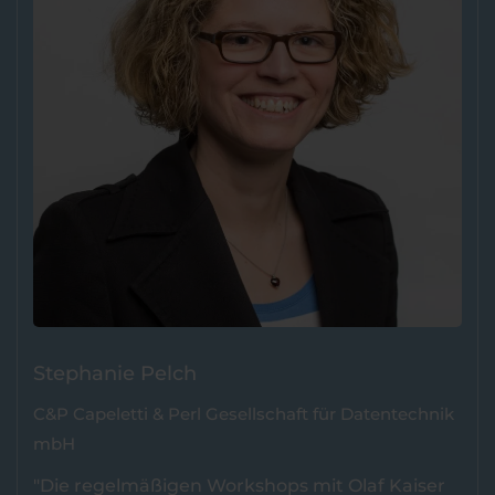
Stephanie Pelch
C&P Capeletti & Perl Gesellschaft für Datentechnik
mbH
"Die regelmäßigen Workshops mit Olaf Kaiser