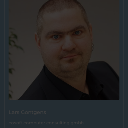
Lars Göntgens
cosoft computer consulting gmbh