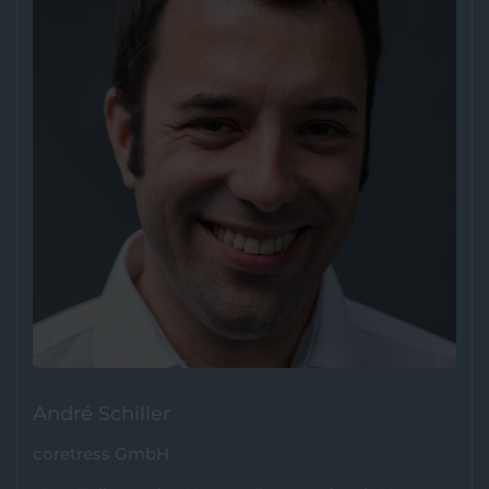
André Schiller
coretress GmbH