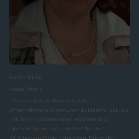
Heike Birke
Kraatz GmbH
„Das Seminar 'Aufbau von agilen
Unternehmens-Strukturen' ist ideal für alle, die
mit Ihrem Unternehmen wachsen und
gleichzeitig die Zufriedenheit bei den
Mitarbeitern fördern möchten. Durch den