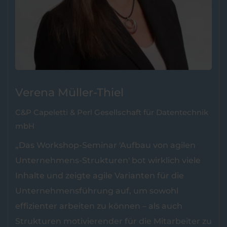
Verena Müller-Thiel
C&P Capeletti & Perl Gesellschaft für Datentechnik
mbH
„Das Workshop-Seminar 'Aufbau von agilen
Unternehmens-Strukturen' bot wirklich viele
Inhalte und zeigte agile Varianten für die
Unternehmensführung auf, um sowohl
effizienter arbeiten zu können – als auch
Strukturen motivierender für die Mitarbeiter zu