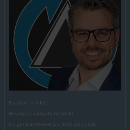
Bastian Fricke
Novatec Videosysteme Gmbh
Holger Kämmerer punktet als Coach