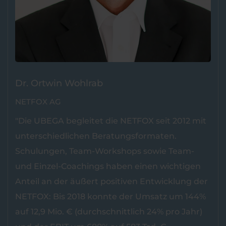
Dr. Ortwin Wohlrab
NETFOX AG
"Die UBEGA begleitet die NETFOX seit 2012 mit
unterschiedlichen Beratungsformaten.
Schulungen, Team-Workshops sowie Team-
und Einzel-Coachings haben einen wichtigen
Anteil an der äußert positiven Entwicklung der
NETFOX: Bis 2018 konnte der Umsatz um 144%
auf 12,9 Mio. € (durchschnittlich 24% pro Jahr)