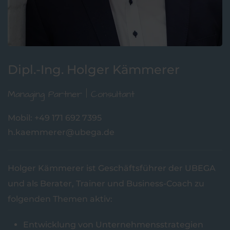
Dipl.-Ing. Holger Kämmerer
Managing Partner | Consultant
Mobil: +49 171 692 7395
h.kaemmerer@ubega.de
Holger Kämmerer ist Geschäftsführer der UBEGA
und als Berater, Trainer und Business-Coach zu
folgenden Themen aktiv:
Entwicklung von Unternehmensstrategien